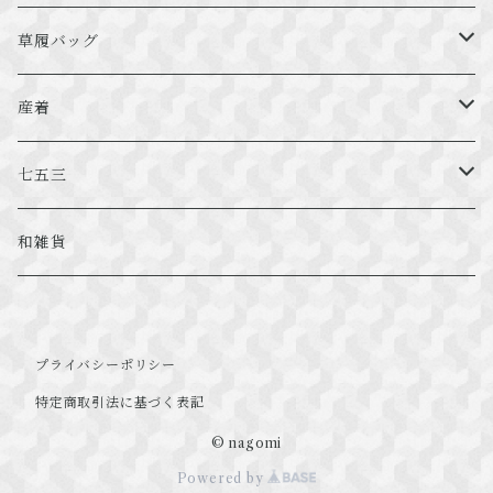
兵児帯
振袖草履バッグ
フォーマル用草履バッグ
カジュアル帯
草履バッグ
振袖小物
フォーマル用小物
カジュアル草履バッグ
振袖用
産着
カジュアル用小物
フォーマル用
男の子
七五三
カジュアル用
女の子
被布
和雑貨
プライバシーポリシー
特定商取引法に基づく表記
© nagomi
Powered by