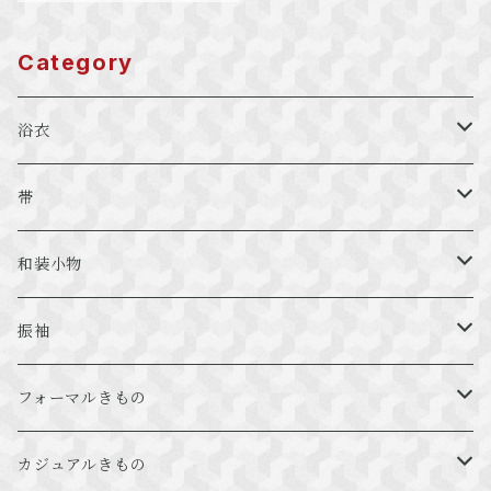
Category
浴衣
プレタ
帯
絞り
袋帯
和装小物
特選浴衣
名古屋帯
羽織紐
振袖
半幅帯
振袖レンタルパック
フォーマルきもの
京袋帯
振袖袋帯
フォーマル用袋帯
カジュアルきもの