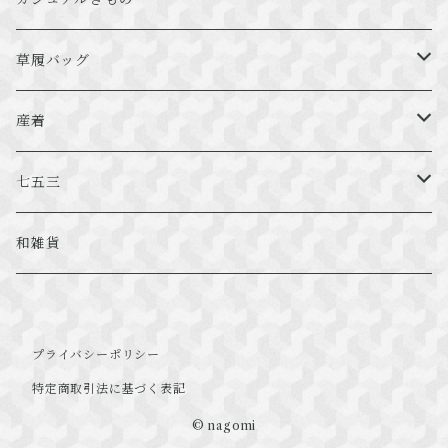
兵児帯
振袖草履バッグ
フォーマル用草履バッグ
カジュアル帯
草履バッグ
振袖小物
フォーマル用小物
カジュアル草履バッグ
振袖用
産着
カジュアル用小物
フォーマル用
男の子
七五三
カジュアル用
女の子
被布
和雑貨
プライバシーポリシー
特定商取引法に基づく表記
© nagomi