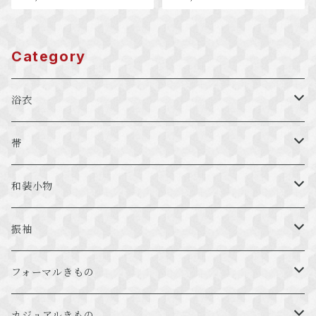
Category
浴衣
プレタ
帯
絞り
袋帯
和装小物
特選浴衣
名古屋帯
羽織紐
振袖
半幅帯
振袖レンタルパック
フォーマルきもの
京袋帯
振袖袋帯
フォーマル用袋帯
カジュアルきもの