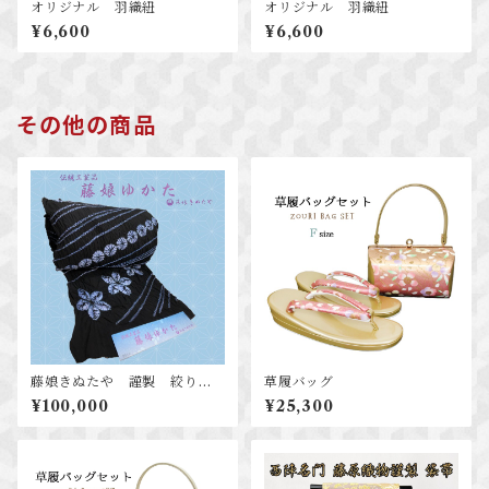
オリジナル 羽織紐
オリジナル 羽織紐
¥6,600
¥6,600
その他の商品
藤娘きぬたや 謹製 絞り浴
草履バッグ
衣
¥100,000
¥25,300