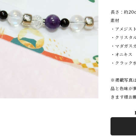
長さ：約20
素材
・アメジス
・クリスタ
・マダガス
・オニキス
・クラック
※掲載写真
品と色味が
きます様お