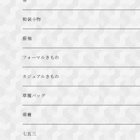
プレタ
帯
絞り
袋帯
和装小物
特選浴衣
名古屋帯
羽織紐
振袖
半幅帯
振袖レンタルパック
フォーマルきもの
京袋帯
振袖袋帯
フォーマル用袋帯
カジュアルきもの
兵児帯
振袖草履バッグ
フォーマル用草履バッグ
カジュアル帯
草履バッグ
振袖小物
フォーマル用小物
カジュアル草履バッグ
振袖用
産着
カジュアル用小物
フォーマル用
男の子
七五三