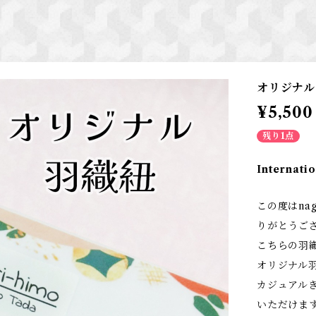
オリジナル
¥5,500
残り1点
Internatio
この度はna
りがとうご
こちらの羽
オリジナル
カジュアル
いただけま